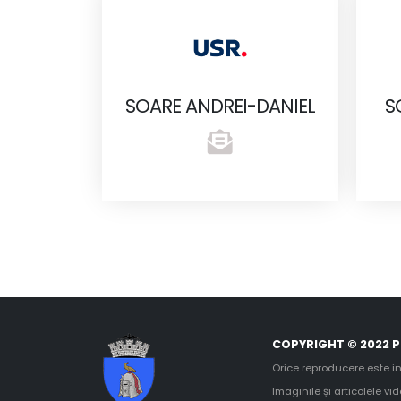
SOARE ANDREI-DANIEL
S
COPYRIGHT © 2022 P
Orice reproducere este in
Imaginile și articolele vi