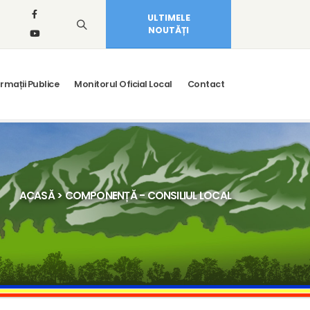
ULTIMELE
NOUTĂȚI
rmații Publice
Monitorul Oficial Local
Contact
ACASĂ
> COMPONENȚĂ - CONSILIUL LOCAL