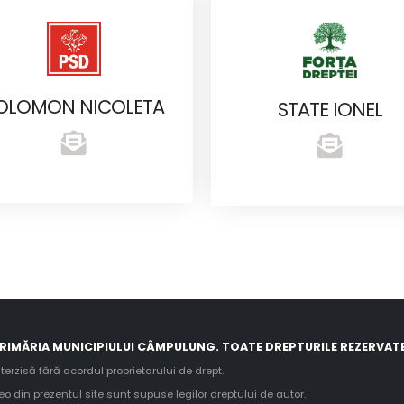
OLOMON NICOLETA
STATE IONEL
RIMĂRIA MUNICIPIULUI CÂMPULUNG. TOATE DREPTURILE REZERVATE
terzisă fără acordul proprietarului de drept.
deo din prezentul site sunt supuse legilor dreptului de autor.