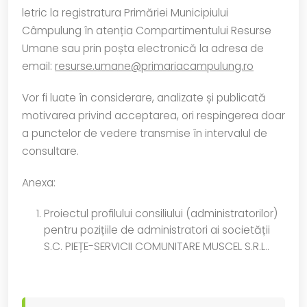
letric la registratura Primăriei Municipiului
Câmpulung în atenția Compartimentului Resurse
Umane sau prin poșta electronică la adresa de
email:
resurse.umane@primariacampulung.ro
Vor fi luate în considerare, analizate și publicată
motivarea privind acceptarea, ori respingerea doar
a punctelor de vedere transmise în intervalul de
consultare.
Anexa:
Proiectul profilului consiliului (administratorilor)
pentru pozițiile de administratori ai societății
S.C. PIEȚE-SERVICII COMUNITARE MUSCEL S.R.L..