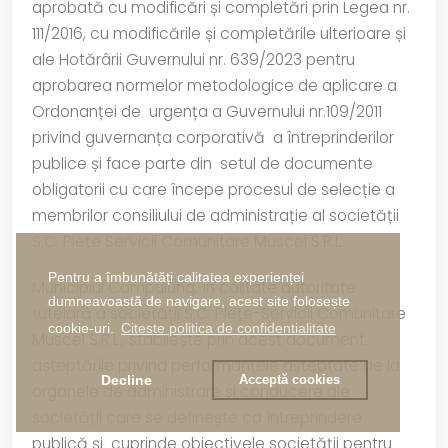
aprobată cu modificări și completări prin Legea nr.
111/2016, cu modificările și completările ulterioare și
ale Hotărârii Guvernului nr. 639/2023 pentru
aprobarea normelor metodologice de aplicare a
Ordonanței de urgența a Guvernului nr.109/2011
privind guvernanța corporativă a întreprinderilor
publice și face parte din setul de documente
obligatorii cu care începe procesul de selecție a
membrilor consiliului de administrație al societății
S.C. Piețe Servicii Comunitare Muscel S.R.L..
Pentru a îmbunătăți calitatea experienței
Municipiul Câmpulung, în calitate autoritate
dumneavoastă de navigare, acest site folosește
tutelară a societății S.C. Piețe-Servicii Comunitare
cookie-uri.
Citeste politica de confidentialitate
Muscel S.R.L., stabilește prin acest document
așteptările privind performanțele așteptate de la
Decline
Acceptă cookies
organele de administrare și conducere ale
societății care se definește ca întreprindere
publică și cuprinde obiectivele societății pentru