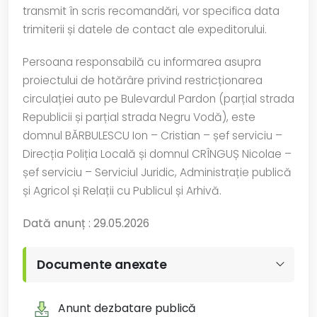
transmit în scris recomandări, vor specifica data
trimiterii și datele de contact ale expeditorului.
Persoana responsabilă cu informarea asupra
proiectului de hotărâre privind restricționarea
circulației auto pe Bulevardul Pardon (parțial strada
Republicii și parțial strada Negru Vodă), este
domnul BĂRBULESCU Ion – Cristian – șef serviciu –
Direcția Poliția Locală și domnul CRÎNGUȘ Nicolae –
șef serviciu – Serviciul Juridic, Administrație publică
și Agricol și Relații cu Publicul și Arhivă.
Dată anunț : 29.05.2026
Documente anexate
Anunt dezbatare publică