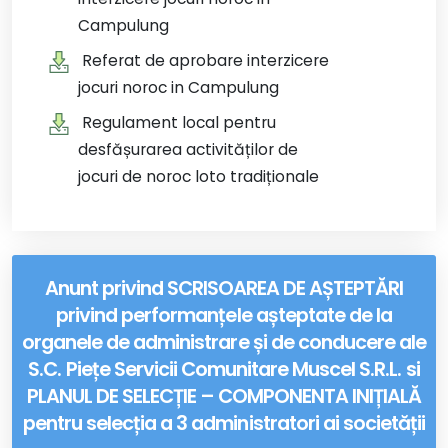
Campulung
Referat de aprobare interzicere
jocuri noroc in Campulung
Regulament local pentru
desfășurarea activităților de
jocuri de noroc loto tradiționale
Anunt privind SCRISOAREA DE AȘTEPTĂRI
privind performanțele așteptate de la
organele de administrare și de conducere ale
S.C. Piețe Servicii Comunitare Muscel S.R.L. si
PLANUL DE SELECȚIE – COMPONENTA INIȚIALĂ
pentru selecția a 3 administratori ai societății