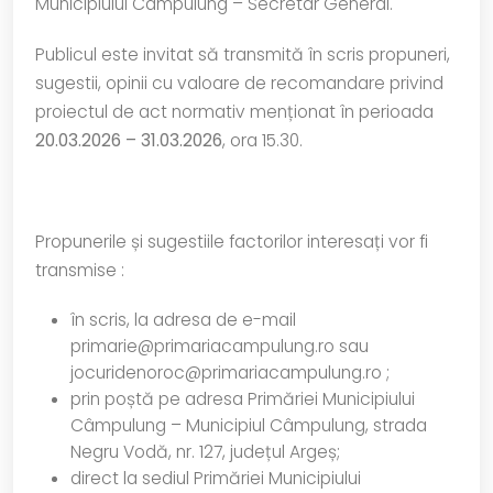
Municipiului Câmpulung – Secretar General.
Publicul este invitat să transmită în scris propuneri,
sugestii, opinii cu valoare de recomandare privind
proiectul de act normativ menționat în perioada
20.03.2026 – 31.03.2026
, ora 15.30.
Propunerile și sugestiile factorilor interesați vor fi
transmise :
în scris, la adresa de e-mail
primarie@primariacampulung.ro sau
jocuridenoroc@primariacampulung.ro ;
prin poștă pe adresa Primăriei Municipiului
Câmpulung – Municipiul Câmpulung, strada
Negru Vodă, nr. 127, județul Argeș;
direct la sediul Primăriei Municipiului