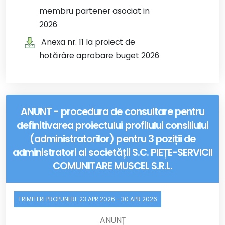
membru partener asociat in
2026
Anexa nr. 11 la proiect de
hotărâre aprobare buget 2026
ANUNT - procedura de consultare pentru
definitivarea proiectului profilului consiliului
(administratorilor) pentru 3 poziții de
administratori ai societății S.C. PIEȚE-SERVICII
COMUNITARE MUSCEL S.R.L.
TRIMITERI PROPUNERI:
23 APR 2026
-
30 APR 2026
ANUNȚ