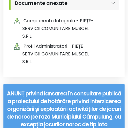
Documente anexate
Componenta Integrala - PIEȚE-
SERVICII COMUNITARE MUSCEL
S.R.L.
Profil Administratori - PIEȚE-
SERVICII COMUNITARE MUSCEL
S.R.L.
ANUNȚ privind lansarea în consultare publică
a proiectului de hotărâre privind interzicerea
organizării și exploatării activităților de jocuri
de noroc pe raza Municipiului Câmpulung, cu
excepția jocurilor noroc de tip loto