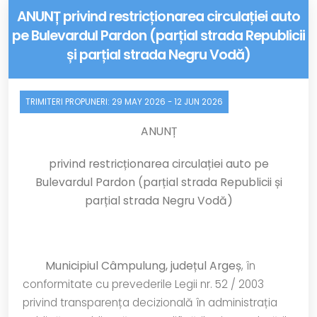
ANUNȚ privind restricționarea circulației auto
pe Bulevardul Pardon (parțial strada Republicii
și parțial strada Negru Vodă)
TRIMITERI PROPUNERI:
29 MAY 2026
-
12 JUN 2026
ANUNȚ
privind
restricționarea circulației auto pe
Bulevardul Pardon (parțial strada Republicii și
parțial strada Negru Vodă)
Municipiul Câmpulung, județul Argeș
, în
conformitate cu prevederile Legii nr. 52 / 2003
privind transparența decizională în administrația