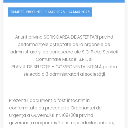
TRIMITERI PROPUNERI:
11 MAR 2026
-
24 MAR 2026
Anunt privind SCRISOAREA DE AȘTEPTĂRI privind
performanțele așteptate de la organele de
administrare și de conducere ale S.C. Piețe Servicii
Comunitare Muscel S.R.L. si
PLANUL DE SELECȚIE – COMPONENTA INIȚIALĂ pentru
selecția a 3 administratori ai societății
Prezentul document a fost întocmit în
conformitate cu prevederile Ordonanței de
urgența a Guvernului nr. 109/2011 privind
guvernanța corporativă a întreprinderilor publice,