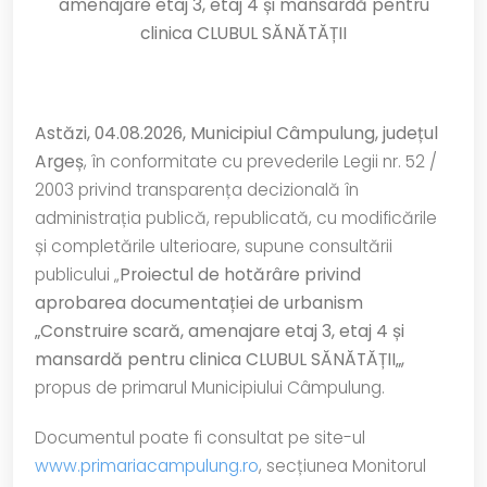
amenajare etaj 3, etaj 4 și mansardă pentru
clinica CLUBUL SĂNĂTĂȚII
Astăzi, 04.08.2026, Municipiul Câmpulung, județul
Argeș
, în conformitate cu prevederile Legii nr. 52 /
2003 privind transparența decizională în
administrația publică, republicată, cu modificările
și completările ulterioare, supune consultării
publicului „
Proiectul de hotărâre privind
aprobarea
documentației de urbanism
„Construire scară, amenajare etaj 3, etaj 4 și
mansardă pentru clinica CLUBUL SĂNĂTĂȚII
„
,
propus de primarul Municipiului Câmpulung.
Documentul poate fi consultat pe site-ul
www.primariacampulung.ro
, secțiunea Monitorul