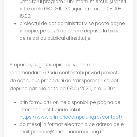
următorul program : luni, marți, miercuri și vineri
între orele 08:00-15 :30 și joi între orele 08.00-
18.00;
proiectul de act administrativ se poate obţine
în copie, pe bază de cerere depusă la biroul
de relaţii cu publicul al instituţiei.
Propuneri, sugestii, opinii cu valoare de
recomandare și /sau contestații privind proiectul
de act supus procedurii de transparență se pot
depune până la data de 08.05.2026, ora 15.30 :
prin formularul online disponibil pe pagina de
internet a instituţiei la linkul
https://www.primariacampulung.ro/contact/
ca mesaj în format electronic pe adresa de e-
mail: primarie@primariacampulung.ro;