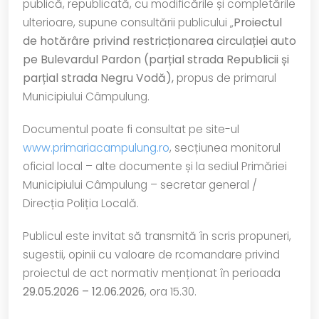
publică, republicată, cu modificările și completările
ulterioare, supune consultării publicului „
Proiectul
de hotărâre privind
restricționarea circulației auto
pe Bulevardul Pardon (parțial strada Republicii și
parțial strada Negru Vodă),
propus de primarul
Municipiului Câmpulung.
Documentul poate fi consultat pe site-ul
www.primariacampulung.ro
, secțiunea monitorul
oficial local – alte documente și la sediul Primăriei
Municipiului Câmpulung – secretar general /
Direcția Poliția Locală.
Publicul este invitat să transmită în scris propuneri,
sugestii, opinii cu valoare de rcomandare privind
proiectul de act normativ menționat în perioada
29.05.2026 – 12.06.2026
, ora 15.30.