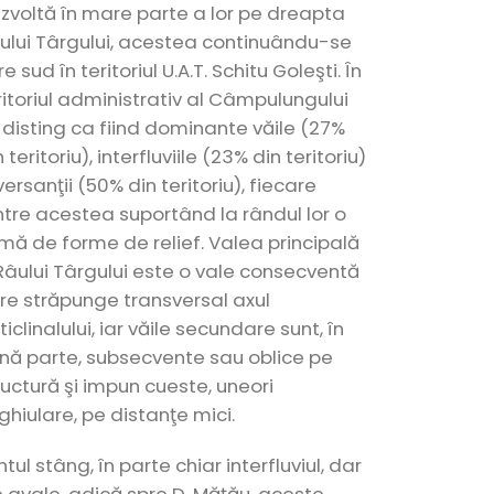
zvoltă în mare parte a lor pe dreapta
ului Târgului, acestea continuându-se
e sud în teritoriul U.A.T. Schitu Goleşti. În
ritoriul administrativ al Câmpulungului
 disting ca fiind dominante văile (27%
 teritoriu), interfluviile (23% din teritoriu)
 versanţii (50% din teritoriu), fiecare
ntre acestea suportând la rândul lor o
mă de forme de relief. Valea principală
Râului Târgului este o vale consecventă
re străpunge transversal axul
ticlinalului, iar văile secundare sunt, în
nă parte, subsecvente sau oblice pe
ructură şi impun cueste, uneori
ghiulare, pe distanţe mici.
ul stâng, în parte chiar interfluviul, dar