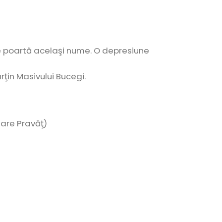
e poartă acelaşi nume. O depresiune
ţin Masivului Bucegi.
 Mare Pravăţ)