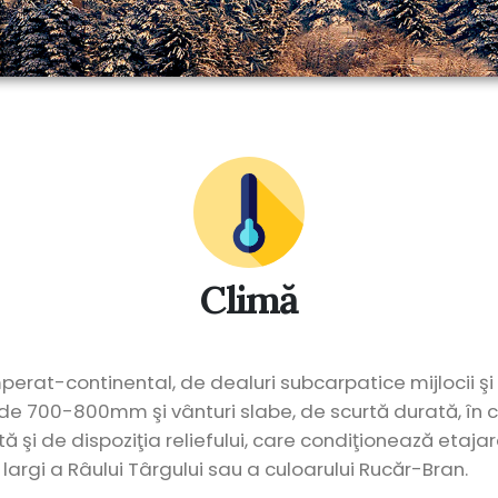
Climă
mperat-continental, de dealuri subcarpatice mijlocii şi
i de 700-800mm şi vânturi slabe, de scurtă durată, î
ă şi de dispoziţia reliefului, care condiţionează etaja
largi a Râului Târgului sau a culoarului Rucăr-Bran.