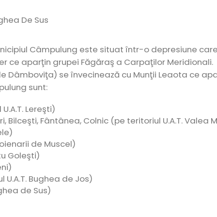
ughea De Sus
icipiul Câmpulung este situat într-o depresiune car
er ce aparţin grupei Făgăraş a Carpaţilor Meridionali.
e Dâmboviţa) se învecinează cu Munţii Leaota ce apar
pulung sunt:
 U.A.T. Lereşti)
, Bilceşti, Fântânea, Colnic (pe teritoriul U.A.T. Valea
ele)
 Poienarii de Muscel)
itu Goleşti)
eni)
ul U.A.T. Bughea de Jos)
ughea de Sus)