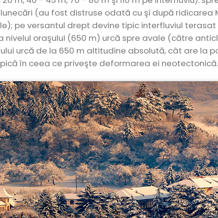
, 20 m, 40 - 45 m, 70 - 80 m şi 110 m pe interfluviu): sp
 alunecări (au fost distruse odată cu şi după ridicarea
e); pe versantul drept devine tipic interfluviul terasa
a nivelul oraşului (650 m) urcă spre avale (către antic
ului urcă de la 650 m altitudine absolută, cât are la 
ipică în ceea ce priveşte deformarea ei neotectonică.