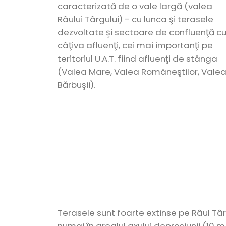
caracterizată de o vale largă (valea
Râului Târgului) - cu lunca şi terasele
dezvoltate şi sectoare de confluenţă c
câţiva afluenţi, cei mai importanţi pe
teritoriul U.A.T. fiind afluenţi de stânga
(Valea Mare, Valea Româneştilor, Vale
Bărbuşii).
Terasele sunt foarte extinse pe Râul Târg