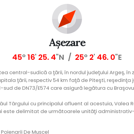
Așezare
45
°
16
'
25
.
4
"N /
25
°
2
'
46
.
0
"E
a central-sudică a ţării, în nordul judeţului Argeş, în 
itala ţării, respectiv 54 km faţă de Piteşti, reşedinţa j
d-sud de DN73/E574 care asigură legătura cu Braşovul 
ul Târgului cu principalul afluent al acestuia, Valea 
i este delimitat de următoarele unităţi administrativ-t
, Poienarii De Muscel