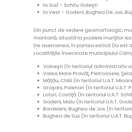
la Sud – Schitu Goleşti
la Vest – Godeni, Bughea De Jos, B
Din punct de vedere geomorfologic, mun
montană, situată la poalele munţilor Iez
De asemenea, în partea estică (la est d
Localităţile învecinate municipiului Câm
Voineşti (în teritoriul administrativ al
Valea Mare Pravăţ, Pietroasele, Şelari
Măţău, Chilii (în teritoriul U.A.T. Mioar
Groşani, Poienari (în teritoriul U.A.T.
Loturi, Costiţă (în teritoriul U.A.T. Sch
Godeni, Malu (în teritoriul U.A.T. God
Bordeieni, Bughea de Jos (în teritori
Bughea de Sus (în teritoriul U.A.T. B