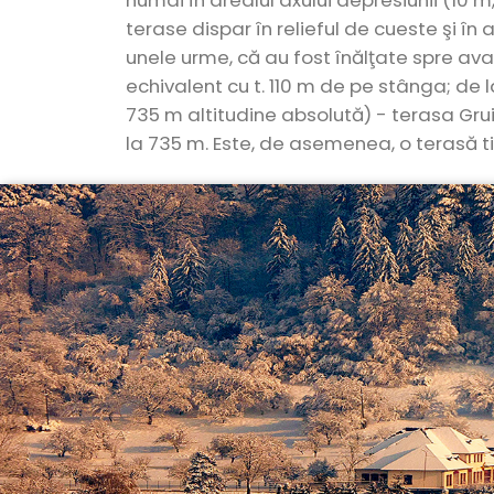
numai în arealul axului depresiunii (10 m
terase dispar în relieful de cueste şi în
unele urme, că au fost înălţate spre aval
echivalent cu t. 110 m de pe stânga; de l
735 m altitudine absolută) - terasa Grui
la 735 m. Este, de asemenea, o terasă t