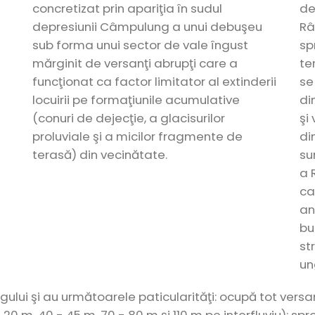
concretizat prin apariţia în sudul
de
depresiunii Câmpulung a unui debuşeu
Râ
u
sub forma unui sector de vale îngust
spr
mărginit de versanţi abrupţi care a
te
funcţionat ca factor limitator al extinderii
se
a
locuirii pe formaţiunile acumulative
din
(conuri de dejecţie, a glacisurilor
şi
proluviale şi a micilor fragmente de
di
terasă) din vecinătate.
su
a 
ca
an
bu
st
un
ului şi au următoarele paticularităţi: ocupă tot versant