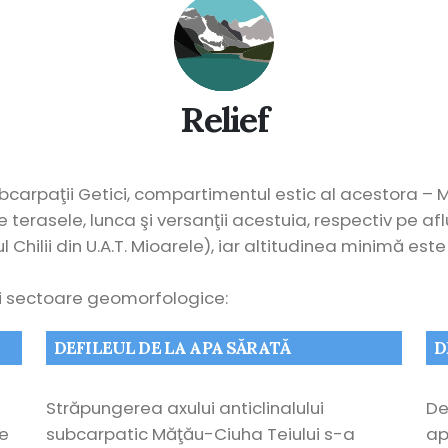
Relief
carpaţii Getici, compartimentul estic al acestora – M
 terasele, lunca şi versanţii acestuia, respectiv pe af
l Chilii din U.A.T. Mioarele), iar altitudinea minimă este
rei sectoare geomorfologice:
DEFILEUL DE LA APA SĂRATĂ
D
Străpungerea axului anticlinalului
De
te
subcarpatic Măţău-Ciuha Teiului s-a
ap