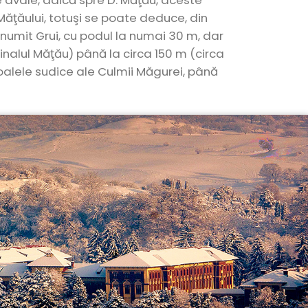
re avale, adică spre D. Măţău, aceste
 Măţăului, totuşi se poate deduce, din
t numit Grui, cu podul la numai 30 m, dar
linalul Măţău) până la circa 150 m (circa
poalele sudice ale Culmii Măgurei, până