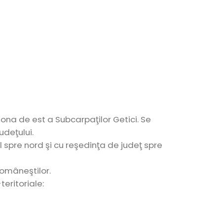
zona de est a Subcarpaţilor Getici. Se
udeţului.
spre nord şi cu reşedinţa de judeţ spre
Româneştilor.
eritoriale: