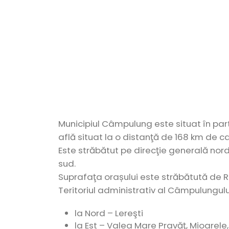
Municipiul Câmpulung este situat în parte
află situat la o distanţă de 168 km de cap
Este străbătut pe direcţie generală nor
sud.
Suprafaţa orașului este străbătută de Râ
Teritoriul administrativ al Câmpulungulu
la Nord – Lereşti
la Est – Valea Mare Pravăţ, Mioarele