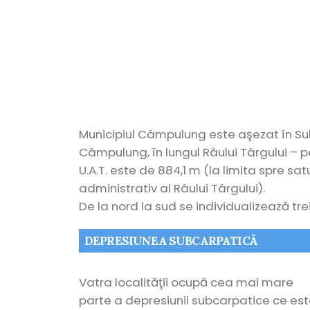
Municipiul Câmpulung este aşezat în Sub
Câmpulung, în lungul Râului Târgului – pe
U.A.T. este de 884,1 m (la limita spre satu
administrativ al Râului Târgului).
De la nord la sud se individualizează t
DEPRESIUNEA SUBCARPATICĂ
Vatra localităţii ocupă cea mai mare
parte a depresiunii subcarpatice ce es