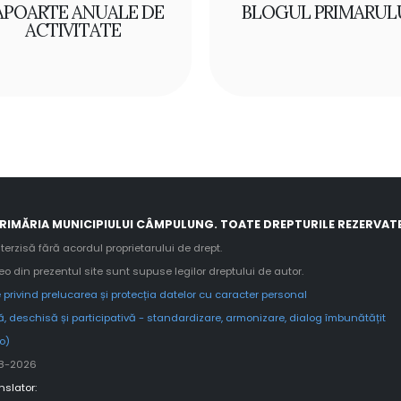
APOARTE ANUALE DE
BLOGUL PRIMARUL
ACTIVITATE
RIMĂRIA MUNICIPIULUI CÂMPULUNG. TOATE DREPTURILE REZERVATE
terzisă fără acordul proprietarului de drept.
deo din prezentul site sunt supuse legilor dreptului de autor.
 privind prelucarea și protecția datelor cu caracter personal
, deschisă și participativă - standardizare, armonizare, dialog îmbunătățit
ro)
08-2026
slator: