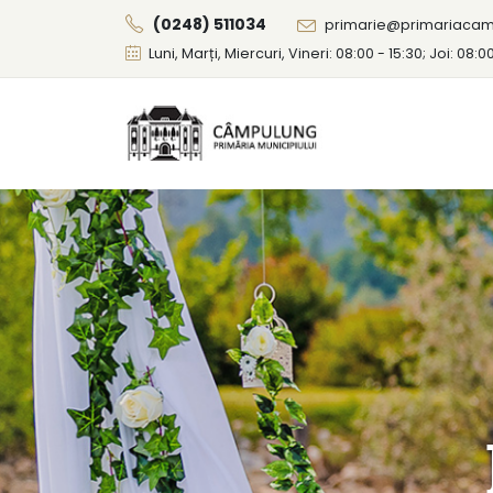
(0248) 511034
primarie@primariacam
Luni, Marți, Miercuri, Vineri: 08:00 - 15:30; Joi: 08:0