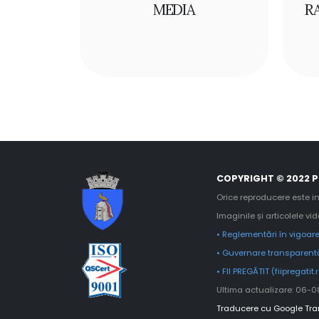
MEDIA
R
COPYRIGHT © 2022 P
Orice reproducere este in
Imaginile și articolele vi
• Reglementări în vigoare
• Guvernare transparentă
• FII PREGĂTIT (fiipregatit.
Ultima actualizare: 06-
Traducere cu Google Tran