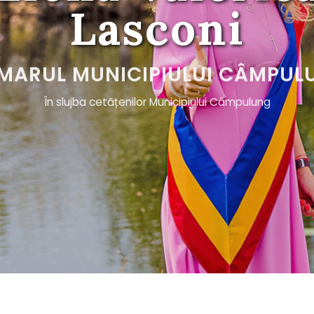
Lasconi
IMARUL MUNICIPIULUI CÂMPUL
Î
n
s
l
u
j
b
a
c
e
t
ă
ț
e
n
i
l
o
r
M
u
n
i
c
i
p
i
u
l
u
i
C
â
m
p
u
l
u
n
g