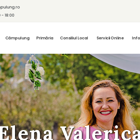
pulung.ro
0 - 18:00
Câmpulung
Primăria
Consiliul Local
Servicii Online
Info
Elena Valeric