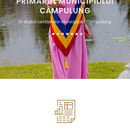
PRIMARUL MUNICIPIULUI
CÂMPULUNG
Î
n
s
l
u
j
b
a
c
e
t
ă
ț
e
n
i
l
o
r
M
u
n
i
c
i
p
i
u
l
u
i
C
â
m
p
u
l
u
n
g