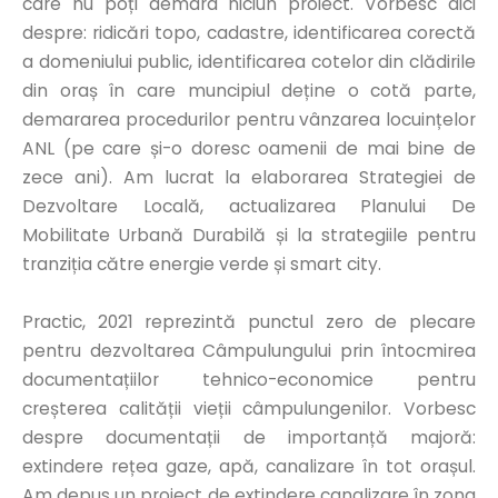
care nu poți demara niciun proiect. Vorbesc aici
despre: ridicări topo, cadastre, identificarea corectă
a domeniului public, identificarea cotelor din clădirile
din oraș în care muncipiul deține o cotă parte,
demararea procedurilor pentru vânzarea locuințelor
ANL (pe care și-o doresc oamenii de mai bine de
zece ani). Am lucrat la elaborarea Strategiei de
Dezvoltare Locală, actualizarea Planului De
Mobilitate Urbană Durabilă și la strategiile pentru
tranziția către energie verde și smart city.
Practic, 2021 reprezintă punctul zero de plecare
pentru dezvoltarea Câmpulungului prin întocmirea
documentațiilor tehnico-economice pentru
creșterea calității vieții câmpulungenilor. Vorbesc
despre documentații de importanță majoră:
extindere rețea gaze, apă, canalizare în tot orașul.
Am depus un proiect de extindere canalizare în zona