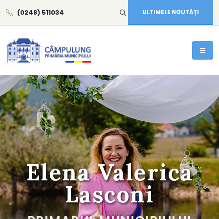
(0248) 511034
ULTIMELE NOUTĂȚI
Elena Valerica
Lasconi