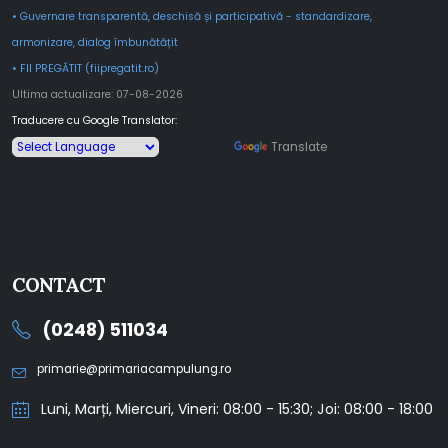
• Guvernare transparentă, deschisă și participativă - standardizare,
armonizare, dialog îmbunătățit
• FII PREGĂTIT (fiipregatit.ro)
Ultima actualizare: 07-08-2026
Traducere cu Google Translator:
Powered by
Translate
CONTACT
(0248) 511034
primarie@primariacampulung.ro
Luni, Marți, Miercuri, Vineri: 08:00 - 15:30; Joi: 08:00 - 18:00