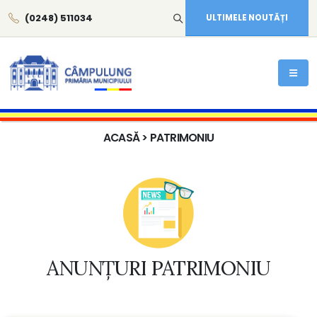
(0248) 511034
ULTIMELE NOUTĂȚI
ACASĂ
> PATRIMONIU
ANUNȚURI PATRIMONIU