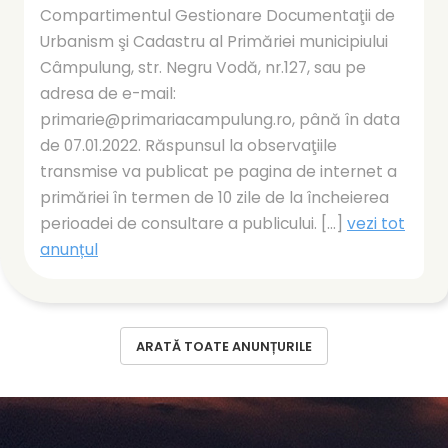
Compartimentul Gestionare Documentaţii de
Urbanism şi Cadastru al Primăriei municipiului
Câmpulung, str. Negru Vodă, nr.127, sau pe
adresa de e-mail:
primarie@primariacampulung.ro, până în data
de 07.01.2022. Răspunsul la observaţiile
transmise va publicat pe pagina de internet a
primăriei în termen de 10 zile de la încheierea
perioadei de consultare a publicului. [...]
vezi tot
anunțul
ARATĂ TOATE ANUNȚURILE