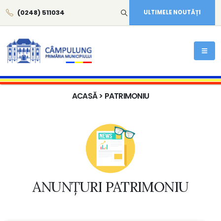
(0248) 511034
ULTIMELE NOUTĂȚI
ACASĂ
> PATRIMONIU
ANUNȚURI PATRIMONIU