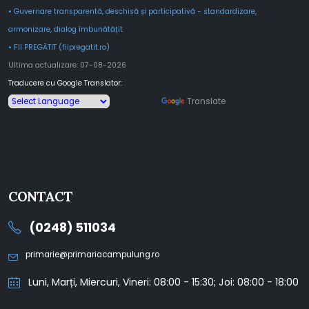
• Guvernare transparentă, deschisă și participativă - standardizare,
armonizare, dialog îmbunătățit
• FII PREGĂTIT (fiipregatit.ro)
Ultima actualizare: 07-08-2026
Traducere cu Google Translator:
Powered by
Translate
CONTACT
(0248) 511034
primarie@primariacampulung.ro
Luni, Marți, Miercuri, Vineri: 08:00 - 15:30; Joi: 08:00 - 18:00