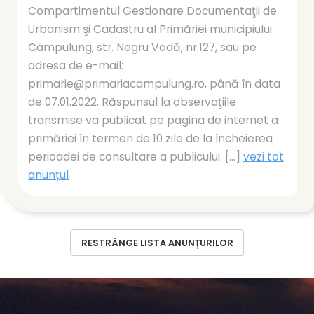
Compartimentul Gestionare Documentaţii de
Urbanism şi Cadastru al Primăriei municipiului
Câmpulung, str. Negru Vodă, nr.127, sau pe
adresa de e-mail:
primarie@primariacampulung.ro, până în data
de 07.01.2022. Răspunsul la observaţiile
transmise va publicat pe pagina de internet a
primăriei în termen de 10 zile de la încheierea
perioadei de consultare a publicului. [...]
vezi tot
anunțul
RESTRÂNGE LISTA ANUNȚURILOR