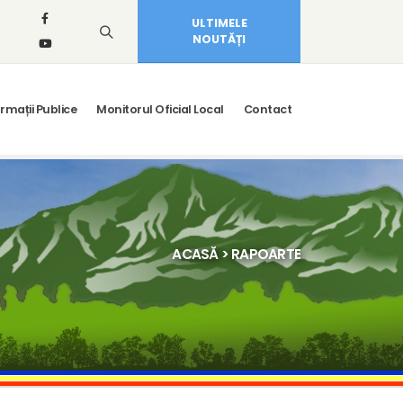
ULTIMELE
NOUTĂȚI
rmații Publice
Monitorul Oficial Local
Contact
ACASĂ
> RAPOARTE