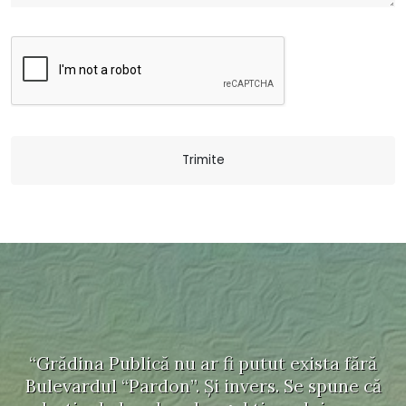
“Grădina Publică nu ar fi putut exista fără
Bulevardul “Pardon”. Şi invers. Se spune că