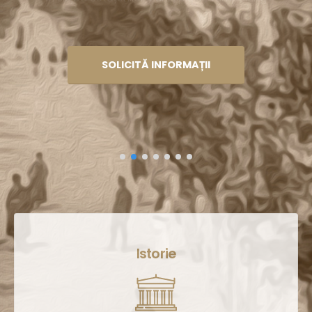
Î
n
s
l
u
SOLICITĂ INFORMAȚII
Tradiție