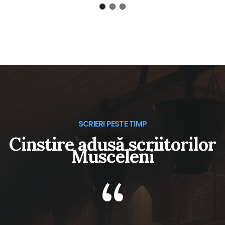
SCRIERI PESTE TIMP
Cinstire adusă scriitorilor
Musceleni
“