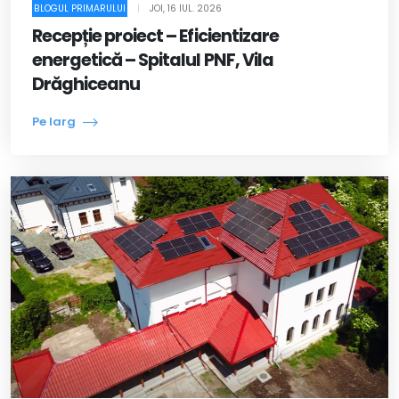
BLOGUL PRIMARULUI
|
JOI, 16 IUL. 2026
Recepție proiect – Eficientizare
energetică – Spitalul PNF, Vila
Drăghiceanu
Pe larg