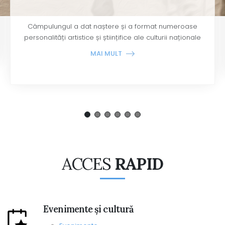
Obiceiurile și tradițiile zonei Muscel, puternic
înrădăcinate în lumea satului, sunt nestematele
spiritualității românești
MAI MULT
ACCES
RAPID
Evenimente și cultură