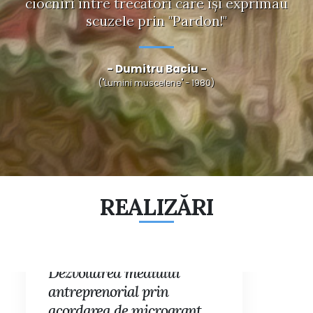
ciocniri între trecători care îşi exprimau
scuzele prin "Pardon!"
- Dumitru Baciu -
("Lumini muscelene" - 1980)
REALIZĂRI
REALIZĂRI
Dezvoltarea mediului
antreprenorial prin
acordarea de microgrant