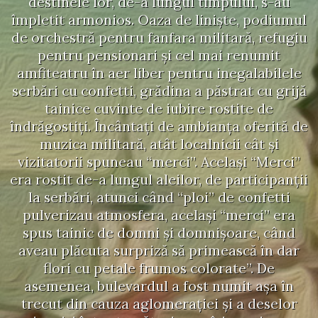
destinele lor, de-a lungul timpului, s-au
împletit armonios. Oaza de linişte, podiumul
de orchestră pentru fanfara militară, refugiu
pentru pensionari şi cel mai renumit
amfiteatru în aer liber pentru inegalabilele
serbări cu confetti, grădina a păstrat cu grijă
tainice cuvinte de iubire rostite de
îndrăgostiţi. Încântaţi de ambianţa oferită de
muzica militară, atât localnicii cât şi
vizitatorii spuneau “merci”. Acelaşi “Merci”
era rostit de-a lungul aleilor, de participanţii
la serbări, atunci când “ploi” de confetti
pulverizau atmosfera, acelaşi “merci” era
spus tainic de domni şi domnişoare, când
aveau plăcuta surpriză să primească în dar
flori cu petale frumos colorate”. De
asemenea, bulevardul a fost numit aşa în
trecut din cauza aglomeraţiei şi a deselor