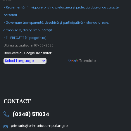
• Reglementări în vigoare privind prelucarea și protecția datelor cu caracter
personal
• Guvernare transparentă, deschisă și participativă - standardizare,
armonizare, dialog îmbunătățit
• FII PREGĂTIT (fiipregatit.ro)
Ultima actualizare: 07-08-2026
Traducere cu Google Translator:
Powered by
Translate
CONTACT
(0248) 511034
primarie@primariacampulung.ro