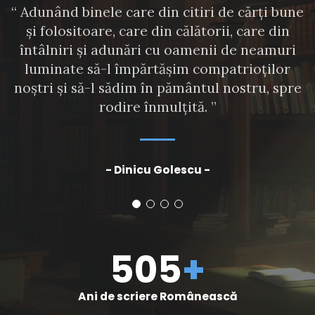
.
“ Adunând binele care din citiri de cărţi bune
şi folositoare, care din călătorii, care din
întâlniri şi adunări cu oamenii de neamuri
luminate să-l împărtăşim compatrioţilor
noştri şi să-l sădim în pământul nostru, spre
rodire înmulţită. ”
- Dinicu Golescu -
505
+
Ani de scriere Românească