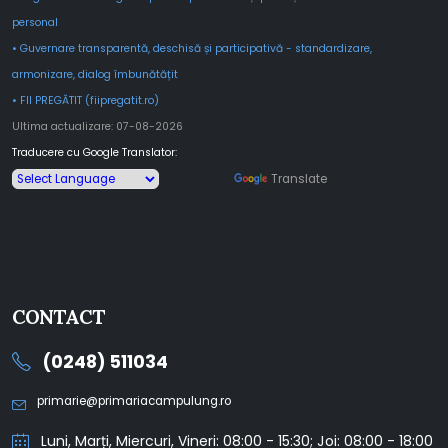
personal
• Guvernare transparentă, deschisă și participativă - standardizare,
armonizare, dialog îmbunătățit
• FII PREGĂTIT (fiipregatit.ro)
Ultima actualizare: 07-08-2026
Traducere cu Google Translator:
Powered by
Translate
CONTACT
(0248) 511034
primarie@primariacampulung.ro
Luni, Marți, Miercuri, Vineri: 08:00 - 15:30; Joi: 08:00 - 18:00