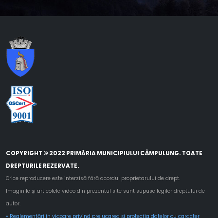
COPYRIGHT © 2022 PRIMĂRIA MUNICIPIULUI CÂMPULUNG. TOATE
DREPTURILE REZERVATE.
Orice reproducere este interzisă fără acordul proprietarului de drept.
Imaginile și articolele video din prezentul site sunt supuse legilor dreptului de
autor.
• Reglementări în vigoare privind prelucarea și protecția datelor cu caracter