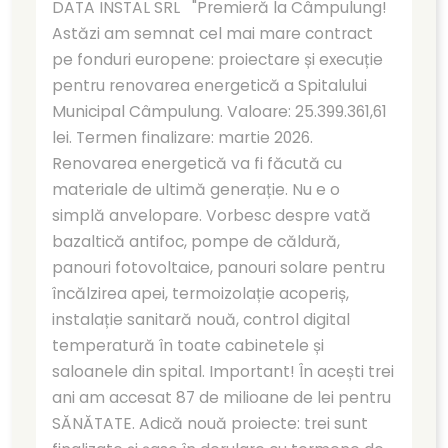
DATA INSTAL SRL "Premieră la Câmpulung!
Astăzi am semnat cel mai mare contract
pe fonduri europene: proiectare și execuție
pentru renovarea energetică a Spitalului
Municipal Câmpulung. Valoare: 25.399.361,61
lei. Termen finalizare: martie 2026.
Renovarea energetică va fi făcută cu
materiale de ultimă generație. Nu e o
simplă anvelopare. Vorbesc despre vată
bazaltică antifoc, pompe de căldură,
panouri fotovoltaice, panouri solare pentru
încălzirea apei, termoizolație acoperiș,
instalație sanitară nouă, control digital
temperatură în toate cabinetele și
saloanele din spital. Important! În acești trei
ani am accesat 87 de milioane de lei pentru
SĂNĂTATE. Adică nouă proiecte: trei sunt