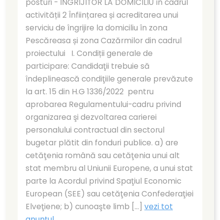
posturi - ÎNGRIJITOR LA DOMICILIU în cadrul
activității 2 Înființarea și acreditarea unui
serviciu de îngrijire la domiciliu în zona
Pescăreasa și zona Cazărmilor din cadrul
proiectului I. Condiții generale de
participare: Candidaţii trebuie să
îndeplinească condiţiile generale prevăzute
la art. 15 din H.G 1336/2022 pentru
aprobarea Regulamentului-cadru privind
organizarea şi dezvoltarea carierei
personalului contractual din sectorul
bugetar plătit din fonduri publice. a) are
cetăţenia română sau cetăţenia unui alt
stat membru al Uniunii Europene, a unui stat
parte la Acordul privind Spaţiul Economic
European (SEE) sau cetăţenia Confederaţiei
Elveţiene; b) cunoaşte limb [...]
vezi tot
anunțul