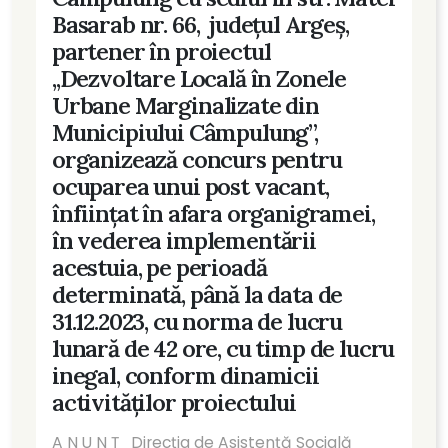
Basarab nr. 66, județul Argeș,
partener în proiectul
,,Dezvoltare Locală în Zonele
Urbane Marginalizate din
Municipiului Câmpulung”,
organizează concurs pentru
ocuparea unui post vacant,
înființat în afara organigramei,
în vederea implementării
acestuia, pe perioadă
determinată, până la data de
31.12.2023, cu norma de lucru
lunară de 42 ore, cu timp de lucru
inegal, conform dinamicii
activităților proiectului
A N U N Ţ Direcția de Asistență Socială