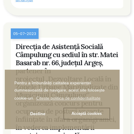
05-07-2023
Direcția de Asistență Socială
Câmpulung cu sediul în str. Matei
Basarab nr. 66, județul Argeș,
partener în
proiectul ,,Dezvoltare Locală în
Pentru a îmbunătăți calitatea experienței
Zonele Urbane Marginalizate din
dumneavoastă de navigare, acest site folosește
Municipiul Câmpulung”,
cookie-uri.
Citeste politica de confidentialitate
organizează concurs pentru
ocuparea de posturi vacante
Decline
Acceptă cookies
înființate în afara organigramei,
în vederea implementării