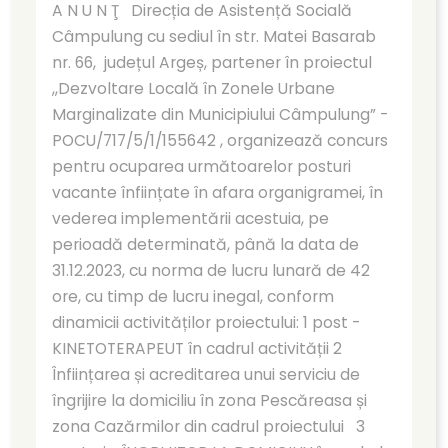
A N U N Ţ Direcția de Asistență Socială
Câmpulung cu sediul în str. Matei Basarab
nr. 66, județul Argeș, partener în proiectul
,,Dezvoltare Locală în Zonele Urbane
Marginalizate din Municipiului Câmpulung” -
POCU/717/5/1/155642 , organizează concurs
pentru ocuparea următoarelor posturi
vacante înființate în afara organigramei, în
vederea implementării acestuia, pe
perioadă determinată, până la data de
31.12.2023, cu norma de lucru lunară de 42
ore, cu timp de lucru inegal, conform
dinamicii activităților proiectului: 1 post -
KINETOTERAPEUT în cadrul activității 2
Înființarea și acreditarea unui serviciu de
îngrijire la domiciliu în zona Pescăreasa și
zona Cazărmilor din cadrul proiectului 3