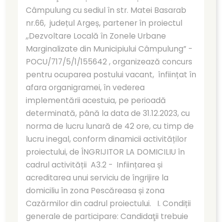
Câmpulung cu sediul în str. Matei Basarab
nr.66, județul Argeș, partener în proiectul
,,Dezvoltare Locală în Zonele Urbane
Marginalizate din Municipiului Câmpulung” -
POCU/717/5/1/155642 , organizează concurs
pentru ocuparea postului vacant, înființat în
afara organigramei, în vederea
implementării acestuia, pe perioadă
determinată, până la data de 31.12.2023, cu
norma de lucru lunară de 42 ore, cu timp de
lucru inegal, conform dinamicii activităților
proiectului, de ÎNGRIJITOR LA DOMICILIU în
cadrul activității A3.2 - Inființarea și
acreditarea unui serviciu de îngrijire la
domiciliu în zona Pescăreasa și zona
Cazărmilor din cadrul proiectului. I. Condiții
generale de participare: Candidaţii trebuie