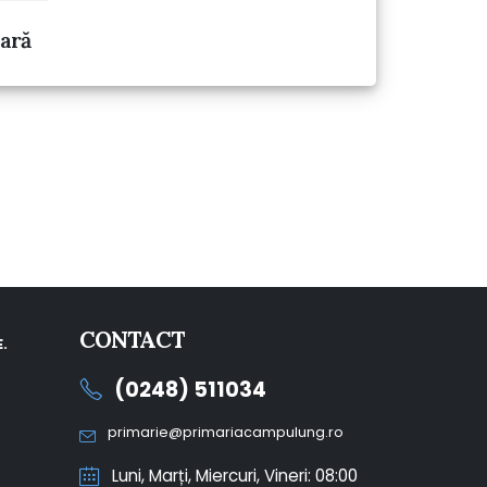
lară
CONTACT
.
(0248) 511034
primarie@primariacampulung.ro
Luni, Marți, Miercuri, Vineri: 08:00