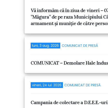
Vă informăm că în ziua de vineri – 07
”Măgura” de pe raza Municipiului Câ
armament și muniție de către perso
luni, 3 aug. 2026
COMUNICAT DE PRESĂ
COMUNICAT – Demolare Hale Indus
vineri, 24 iul. 2026
COMUNICAT DE PRESĂ
Campania de colectare a D.E.E.E.-uri