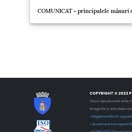
COMUNICAT – principalele măsuri spe
COPYRIGHT © 2022 P
Orice reproducere este in
Imaginile și articolele vi
• Reglementări în vigoare
• Guvernare transparentă
• FII PREGĂTIT (fiipregatit.