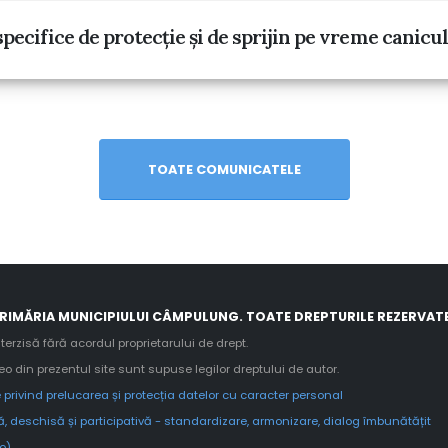
cifice de protecție și de sprijin pe vreme canicu
TOATE COMUNICATELE
RIMĂRIA MUNICIPIULUI CÂMPULUNG. TOATE DREPTURILE REZERVATE
terzisă fără acordul proprietarului de drept.
deo din prezentul site sunt supuse legilor dreptului de autor.
 privind prelucarea și protecția datelor cu caracter personal
, deschisă și participativă - standardizare, armonizare, dialog îmbunătățit
ro)