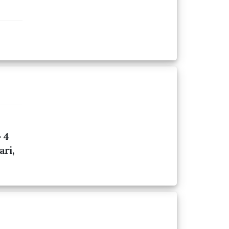
 4
ari,