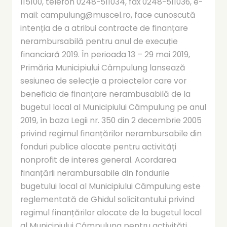
115100, telefon 0248-511034, fax 0248-511036, e-
mail: campulung@muscel.ro, face cunoscută
intenția de a atribui contracte de finanțare
nerambursabilă pentru anul de execuție
financiară 2019. În perioada 13 – 29 mai 2019,
Primăria Municipiului Câmpulung lansează
sesiunea de selecție a proiectelor care vor
beneficia de finanțare nerambusabilă de la
bugetul local al Municipiului Câmpulung pe anul
2019, în baza Legii nr. 350 din 2 decembrie 2005
privind regimul finanțărilor nerambursabile din
fonduri publice alocate pentru activități
nonprofit de interes general. Acordarea
finanțării nerambursabile din fondurile
bugetului local al Municipiului Câmpulung este
reglementată de Ghidul solicitantului privind
regimul finanțărilor alocate de la bugetul local
al Municipiului Câmpulung pentru activități