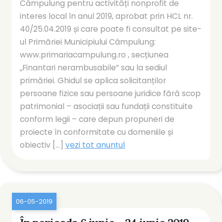
Câmpulung pentru activități nonprofit de
interes local în anul 2019, aprobat prin HCL nr.
40/25.04.2019 și care poate fi consultat pe site-
ul Primăriei Municipiului Câmpulung:
www.primariacampulung.ro , secțiunea
„Finantari nerambusabile” sau la sediul
primăriei. Ghidul se aplica solicitanților
persoane fizice sau persoane juridice fără scop
patrimonial – asociații sau fundații constituite
conform legii – care depun propuneri de
proiecte în conformitate cu domeniile și
obiectiv [...]
vezi tot anunțul
06-05-2019