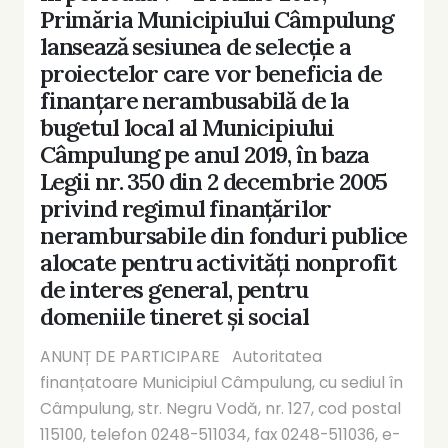
Primăria Municipiului Câmpulung
lansează sesiunea de selecție a
proiectelor care vor beneficia de
finanțare nerambusabilă de la
bugetul local al Municipiului
Câmpulung pe anul 2019, în baza
Legii nr. 350 din 2 decembrie 2005
privind regimul finanțărilor
nerambursabile din fonduri publice
alocate pentru activități nonprofit
de interes general, pentru
domeniile tineret și social
ANUNȚ DE PARTICIPARE Autoritatea
finanțatoare Municipiul Câmpulung, cu sediul în
Câmpulung, str. Negru Vodă, nr. 127, cod postal
115100, telefon 0248-511034, fax 0248-511036, e-