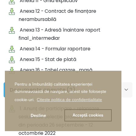
Anexa 11 - Ghid explicativ
Anexa 12 - Contract de finanțare
nerambursabilă
Anexa 13 - Adresă înaintare raport
final_intermediar
Anexa 14 - Formular raportare
Anexa 15 - Stat de plată
Anexa 16 - Tabel cazare_masă
Pentru a îmbunătăți calitatea experienței
Documente anexate (2)
dumneavoastă de navigare, acest site folosește
cookie-uri.
Citeste politica de confidentialitate
1. Anunț de participare - relansare
Decline
Acceptă cookies
sesiune de selecție proiecte tineret
din perioada 26 septembrie - 12
octombrie 2022