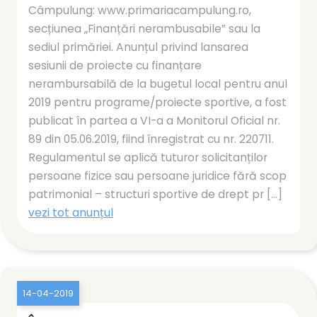
Câmpulung: www.primariacampulung.ro,
secțiunea „Finanțări nerambusabile” sau la
sediul primăriei. Anunțul privind lansarea
sesiunii de proiecte cu finanțare
nerambursabilă de la bugetul local pentru anul
2019 pentru programe/proiecte sportive, a fost
publicat în partea a VI-a a Monitorul Oficial nr.
89 din 05.06.2019, fiind înregistrat cu nr. 220711.
Regulamentul se aplică tuturor solicitanților
persoane fizice sau persoane juridice fără scop
patrimonial – structuri sportive de drept pr [...]
vezi tot anunțul
14-04-2019