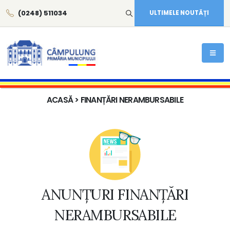
(0248) 511034
ULTIMELE NOUTĂȚI
ACASĂ
> FINANȚĂRI NERAMBURSABILE
ANUNȚURI FINANȚĂRI
NERAMBURSABILE