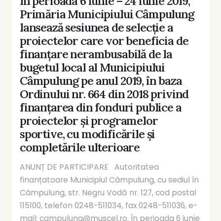
În perioada 6 iunie – 24 iunie 2019,
Primăria Municipiului Câmpulung
lansează sesiunea de selecție a
proiectelor care vor beneficia de
finanțare nerambusabilă de la
bugetul local al Municipiului
Câmpulung pe anul 2019, în baza
Ordinului nr. 664 din 2018 privind
finanțarea din fonduri publice a
proiectelor și programelor
sportive, cu modificările și
completările ulterioare
ANUNȚ DE PARTICIPARE Autoritatea
finanțatoare Municipiul Câmpulung, cu sediul în
Câmpulung, str. Negru Vodă nr. 127, cod postal
115100, telefon 0248-511034, fax 0248-511036, e-
mail: campulung@muscel.ro. În perioada 6 iunie