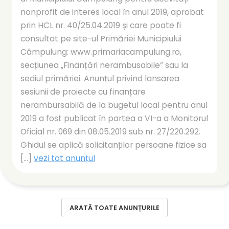
nonprofit de interes local în anul 2019, aprobat
prin HCL nr. 40/25.04.2019 și care poate fi
consultat pe site-ul Primăriei Municipiului
Câmpulung: www.primariacampulung.ro,
secțiunea „Finanțări nerambusabile” sau la
sediul primăriei. Anunțul privind lansarea
sesiunii de proiecte cu finanțare
nerambursabilă de la bugetul local pentru anul
2019 a fost publicat în partea a VI-a a Monitorul
Oficial nr. 069 din 08.05.2019 sub nr. 27/220.292.
Ghidul se aplică solicitanților persoane fizice sa
[...]
vezi tot anunțul
ARATĂ TOATE ANUNȚURILE