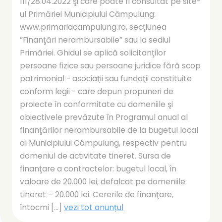
111/28.04.2022 şi care poate fi consultat pe site-
ul Primăriei Municipiului Câmpulung:
www.primariacampulung.ro, secţiunea
”Finanţări nerambursabile” sau la sediul
Primăriei. Ghidul se aplică solicitanţilor
persoane fizice sau persoane juridice fără scop
patrimonial - asociaţii sau fundaţii constituite
conform legii - care depun propuneri de
proiecte în conformitate cu domeniile şi
obiectivele prevăzute în Programul anual al
finanţărilor nerambursabile de la bugetul local
al Municipiului Câmpulung, respectiv pentru
domeniul de activitate tineret. Sursa de
finanţare a contractelor: bugetul local, în
valoare de 20.000 lei, defalcat pe domeniile:
tineret – 20.000 lei. Cererile de finanţare,
întocmi [...]
vezi tot anunțul